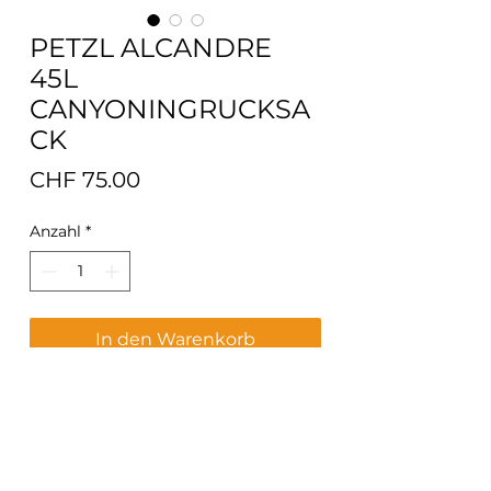
PETZL ALCANDRE
45L
CANYONINGRUCKSA
CK
Preis
CHF 75.00
Anzahl
*
In den Warenkorb
Perfekter, robuster und rel. leichter
Canyoningrucksack.
Spezialpreis. Neu.