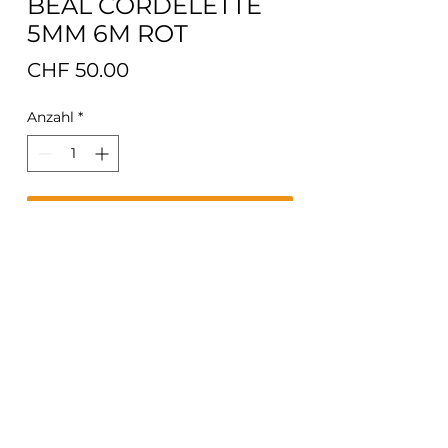
BEAL CORDELETTE
5MM 6M ROT
Preis
CHF 50.00
Anzahl
*
In den Warenkorb
Spezialpreis 30% Rabatt.
© påfjellet 2025
Roman Hutzli CH-7277 Davos Glaris