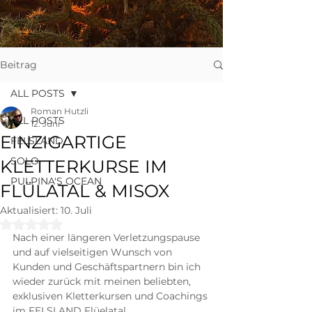
Beitrag
ALL POSTS
Roman Hutzli
ALL POSTS
12. Juni
EINZIGARTIGE
FELSLAND
SOLO
KLETTERKURSE IM
PULPINA'S OCEAN
FLÜLATAL & MISOX
Aktualisiert:
10. Juli
Mit NaN von 5 Sternen bewertet.
Nach einer längeren Verletzungspause 
und auf vielseitigen Wunsch von 
Kunden und Geschäftspartnern bin ich 
wieder zurück mit meinen beliebten, 
exklusiven Kletterkursen und Coachings 
im FELSLAND Flüelatal 