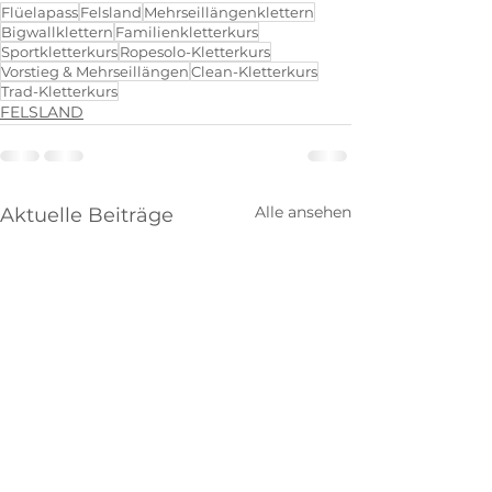
Flüelapass
Felsland
Mehrseillängenklettern
Bigwallklettern
Familienkletterkurs
Sportkletterkurs
Ropesolo-Kletterkurs
Vorstieg & Mehrseillängen
Clean-Kletterkurs
Trad-Kletterkurs
FELSLAND
Alle ansehen
Aktuelle Beiträge